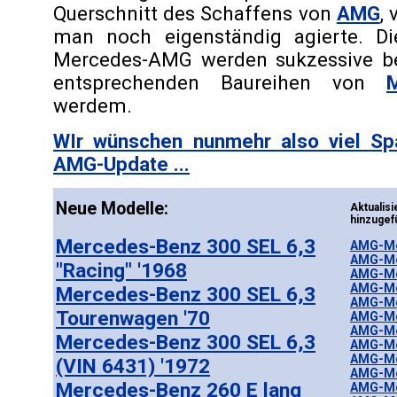
Querschnitt des Schaffens von
AMG
, 
man noch eigenständig agierte. D
Mercedes-AMG werden sukzessive be
entsprechenden Baureihen von
werdem.
WIr wünschen nunmehr also viel S
AMG-Update ...
Neue Modelle:
Aktuali
hinzugef
Mercedes-Benz 300 SEL 6,3
AMG-Me
AMG-Me
"Racing" '1968
AMG-Me
AMG-Me
Mercedes-Benz 300 SEL 6,3
AMG-Mer
Tourenwagen '70
AMG-Mer
AMG-Mer
Mercedes-Benz 300 SEL 6,3
AMG-Me
AMG-Mer
(VIN 6431) '1972
AMG-Me
Mercedes-Benz 260 E lang
AMG-Mer