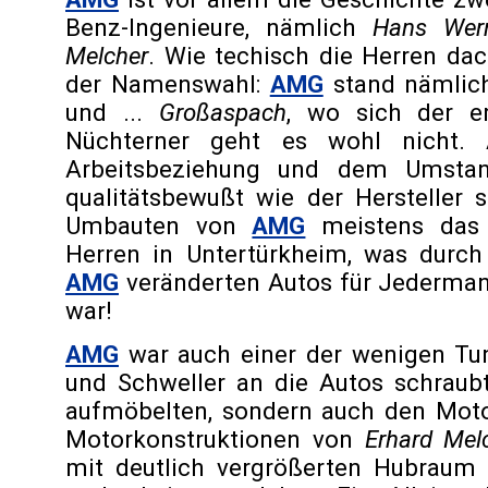
Benz-Ingenieure, nämlich
Hans Wern
Melcher
. Wie techisch die Herren da
der Namenswahl:
AMG
stand nämlich
und ...
Großaspach
, wo sich der er
Nüchterner geht es wohl nicht. 
Arbeitsbeziehung und dem Umsta
qualitätsbewußt wie der Hersteller 
Umbauten von
AMG
meistens das 
Herren in Untertürkheim, was durc
AMG
veränderten Autos für Jederman
war!
AMG
war auch einer der wenigen Tune
und Schweller an die Autos schrau
aufmöbelten, sondern auch den Motor
Motorkonstruktionen von
Erhard Mel
mit deutlich vergrößerten Hubraum