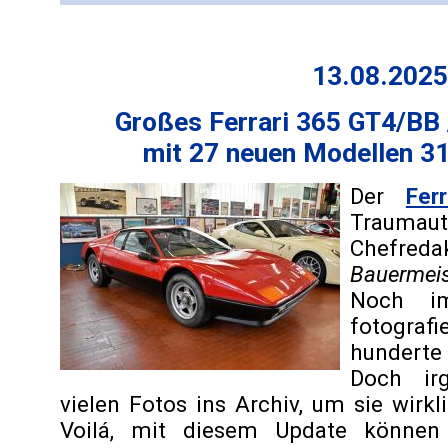
13.08.2025
Großes Ferrari 365 GT4/BB
mit 27 neuen Modellen 3
Der
Fer
Trau
Chef
Bauermeis
Noch i
fotogra
hunderte
Doch ir
vielen Fotos ins Archiv, um sie wirk
Voilá, mit diesem Update könne