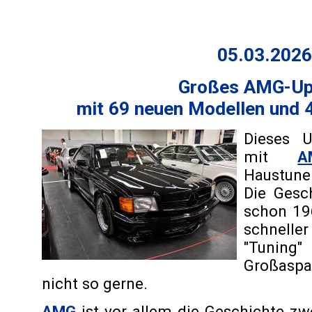
05.03.2026
Großes AMG-Up
mit 69 neuen Modellen und 
Dieses U
mit
A
Haustun
Die Gesc
schon 19
schnell
"Tuni
Großaspa
nicht so gerne.
AMG
ist vor allem die Geschichte zw