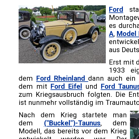
Ford
star
Montagew
es durch
A
,
Model 
entwickel
aus Deut
Erst mit
1933 ei
dem
Ford Rheinland
dann auch ein 
dem mit
Ford Eifel
und
Ford Taunu
zum Kriegsausbruch folgten. Die En
ist nunmehr vollständig im Traumauto
Nach dem Krieg startete man
dem
("Buckel")-Taunus
, dem
Modell, das bereits vor dem Krieg
entwickelt worden war. Der