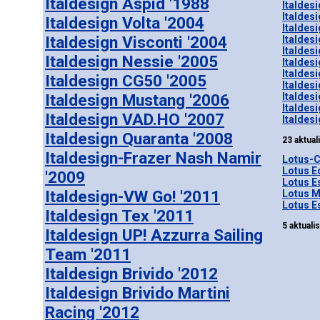
Italdesign Aspid '1988
Italdes
Italdes
Italdesign Volta '2004
Italdes
Italdesign Visconti '2004
Italdes
Italdesi
Italdesign Nessie '2005
Italdesi
Italdes
Italdesign CG50 '2005
Italdes
Italdesign Mustang '2006
Italdes
Italdesi
Italdesign VAD.HO '2007
Italdes
Italdesign Quaranta '2008
23 aktual
Italdesign-Frazer Nash Namir
Lotus-C
Lotus Ec
'2009
Lotus E
Italdesign-VW Go! '2011
Lotus M
Lotus E
Italdesign Tex '2011
5 aktuali
Italdesign UP! Azzurra Sailing
Team '2011
Italdesign Brivido '2012
Italdesign Brivido Martini
Racing '2012