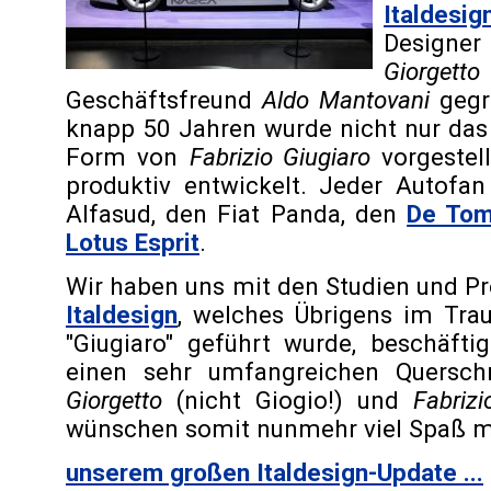
Italdesig
Designe
Giorgetto
Geschäftsfreund
Aldo Mantovani
gegr
knapp 50 Jahren wurde nicht nur das
Form von
Fabrizio Giugiaro
vorgestell
produktiv entwickelt. Jeder Autof
Alfasud, den Fiat Panda, den
De Tom
Lotus Esprit
.
Wir haben uns mit den Studien und P
Italdesign
, welches Übrigens im Trau
"Giugiaro" geführt wurde, beschäft
einen sehr umfangreichen Quersch
Giorgetto
(nicht Giogio!) und
Fabrizi
wünschen somit nunmehr viel Spaß m
unserem großen Italdesign-Update ...