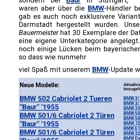
sondern bei
Baur
in Stuttgart,
waren aber über die
BMW
-Händler b
gab es auch noch exklusivere Variant
Darmstadt hergestellt wurden. Uns
Bauermeister
hat 30 Exemplare der Da
eine eigene Unterkategorie angelegt
noch einige Lücken beim bayerischen
so dass wie nunmehr
viel Spaß mit unserem
BMW
-Update w
Neue Modelle:
Aktuali
hinzugef
BMW 502 Cabriolet 2 Tueren
BMW 3/1
BMW 3/1
"Baur" '1955
BMW 335
BMW 502
BMW 501/6 Cabriolet 2 Türen
BMW 502
"Baur" '1955
BMW 72
BMW E1
BMW 501/6 Cabriolet 2 Türen
BMW 32
BMW De