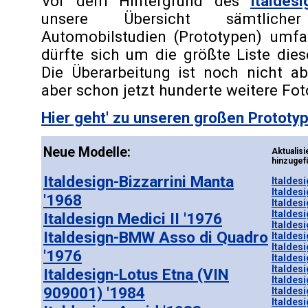
Vor dem Hintergrund des
Italdesi
unsere Übersicht sämtliche
Automobilstudien (Prototypen) umfan
dürfte sich um die größte Liste dies
Die Überarbeitung ist noch nicht a
aber schon jetzt hunderte weitere Fot
Hier geht' zu unseren großen Prototyp
Neue Modelle:
Aktuali
hinzugef
Italdesign-Bizzarrini Manta
Italdes
Italdes
'1968
Italdes
Italdes
Italdesign Medici II '1976
Italdes
Italdesign-BMW Asso di Quadro
Italdes
Italdes
'1976
Italdes
Italdes
Italdesign-Lotus Etna (VIN
Italdes
909001) '1984
Italdes
Italdesi