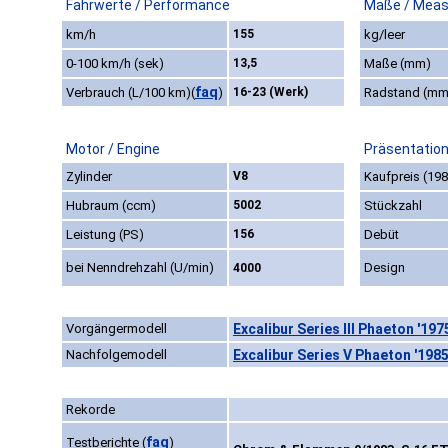
Fahrwerte / Performance
Maße / Meas
km/h
155
kg/leer
0-100 km/h (sek)
13,5
Maße (mm)
faq
Verbrauch (L/100 km)
(
)
16-23 (Werk)
Radstand (mm
Motor / Engine
Präsentation
Zylinder
V8
Kaufpreis (198
Hubraum (ccm)
5002
Stückzahl
Leistung (PS)
156
Debüt
bei Nenndrehzahl (U/min)
Design
4000
Vorgängermodell
Excalibur Series III Phaeton '197
Nachfolgemodell
Excalibur Series V Phaeton '198
Rekorde
faq
Testberichte
(
)