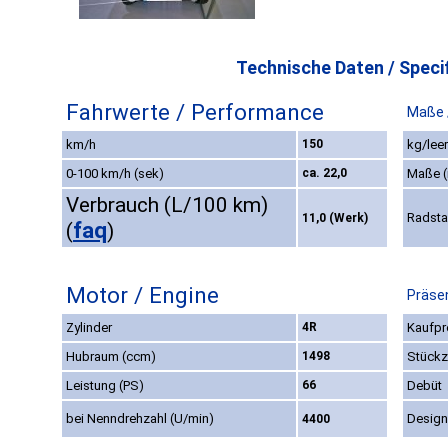
Technische Daten / Specif
Fahrwerte / Performance
Maße 
km/h
150
kg/leer
0-100 km/h (sek)
ca. 22,0
Maße 
Verbrauch (L/100 km)
Radst
11,0 (Werk)
faq
(
)
Motor / Engine
Präsen
Zylinder
4R
Kaufpr
Hubraum (ccm)
1498
Stückz
Leistung (PS)
66
Debüt
bei Nenndrehzahl (U/min)
Design
4400