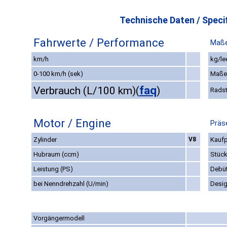
Technische Daten / Specif
Fahrwerte / Performance
Maße
km/h
kg/le
0-100 km/h (sek)
Maße
faq
Verbrauch (L/100 km)
(
)
Rads
Motor / Engine
Präs
Zylinder
V8
Kaufp
Hubraum (ccm)
Stück
Leistung (PS)
Debü
bei Nenndrehzahl (U/min)
Desi
Vorgängermodell