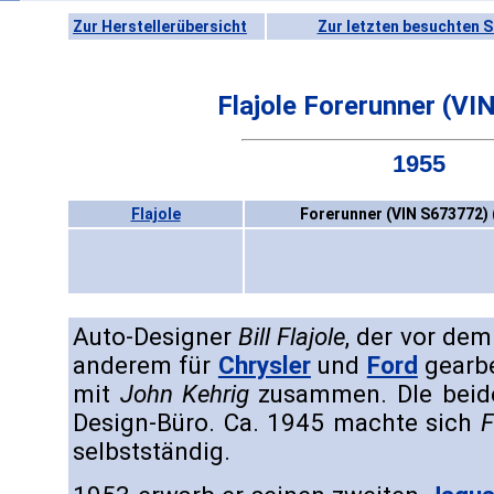
Zur Herstellerübersicht
Zur letzten besuchten S
Flajole Forerunner (V
1955
Flajole
Forerunner (VIN S673772) 
Auto-Designer
Bill Flajole
, der vor dem
anderem für
Chrysler
und
Ford
gearbe
mit
John Kehrig
zusammen. DIe beide
Design-Büro. Ca. 1945 machte sich
F
selbstständig.