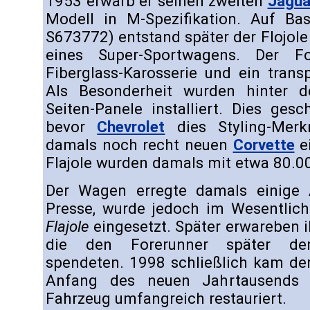
1953 erwarb er seinen zweiten
Jagua
Modell in M-Spezifikation. Auf Bas
S673772) entstand später der Flojole
eines Super-Sportwagens. Der F
Fiberglass-Karosserie und ein trans
Als Besonderheit wurden hinter 
Seiten-Panele installiert. Dies ges
bevor
Chevrolet
dies Styling-Merk
damals noch recht neuen
Corvette
ei
Flajole wurden damals mit etwa 80.000
Der Wagen erregte damals einige 
Presse, wurde jedoch im Wesentlich
Flajole
eingesetzt. Später erwareben 
die den Forerunner später d
spendeten. 1998 schließlich kam d
Anfang des neuen Jahrtausends s
Fahrzeug umfangreich restauriert.