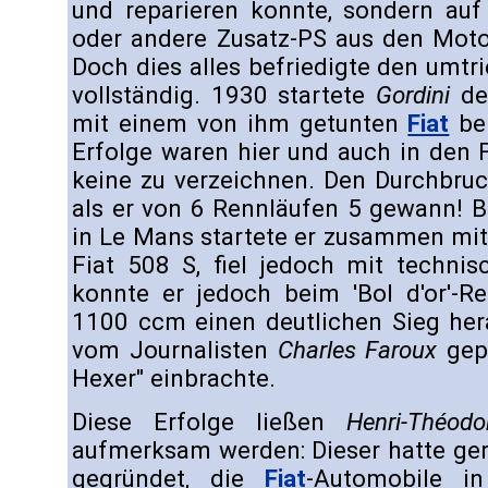
und reparieren konnte, sondern au
oder andere Zusatz-PS aus den Motor
Doch dies alles befriedigte den umtri
vollständig. 1930 startete
Gordini
de
mit einem von ihm getunten
Fiat
bei
Erfolge waren hier und auch in den 
keine zu verzeichnen. Den Durchbruc
als er von 6 Rennläufen 5 gewann! 
in Le Mans startete er zusammen mi
Fiat 508 S, fiel jedoch mit techni
konnte er jedoch beim 'Bol d'or'-R
1100 ccm einen deutlichen Sieg her
vom Journalisten
Charles Faroux
gepr
Hexer" einbrachte.
Diese Erfolge ließen
Henri-Théodo
aufmerksam werden: Dieser hatte ger
gegründet, die
Fiat
-Automobile in