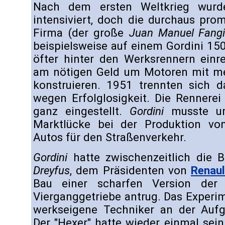
Nach dem ersten Weltkrieg wurd
intensiviert, doch die durchaus pro
Firma (der große
Juan Manuel Fang
beispielsweise auf einem Gordini 15
öfter hinter den Werksrennern einre
am nötigen Geld um Motoren mit meh
konstruieren. 1951 trennten sich 
wegen Erfolglosigkeit. Die Rennerei
ganz eingestellt.
Gordini
musste um
Marktlücke bei der Produktion von 
Autos für den Straßenverkehr.
Gordini
hatte zwischenzeitlich die 
Dreyfus
, dem Präsidenten von
Renaul
Bau einer scharfen Version de
Vierganggetriebe antrug. Das Experi
werkseigene Techniker an der Aufg
Der "Hexer" hatte wieder einmal sei