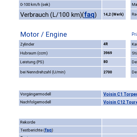
0-100 km/h (sek)
Ma
faq
Verbrauch (L/100 km)
(
)
Ra
14,2 (Werk)
Motor / Engine
Pr
Zylinder
4R
Ka
Hubraum (ccm)
3969
St
Leistung (PS)
80
De
bei Nenndrehzahl (U/min)
De
2700
Vorgängermodell
Voisin C1 Torped
Nachfolgemodell
Voisin C12 Toure
Rekorde
faq
Testberichte
(
)