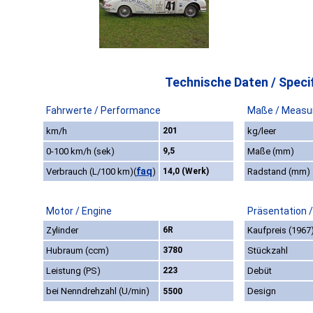
Technische Daten / Specif
Fahrwerte / Performance
Maße / Measu
km/h
201
kg/leer
0-100 km/h (sek)
9,5
Maße (mm)
faq
Verbrauch (L/100 km)
(
)
14,0 (Werk)
Radstand (mm)
Motor / Engine
Präsentation 
Zylinder
6R
Kaufpreis (1967
Hubraum (ccm)
3780
Stückzahl
Leistung (PS)
223
Debüt
bei Nenndrehzahl (U/min)
Design
5500