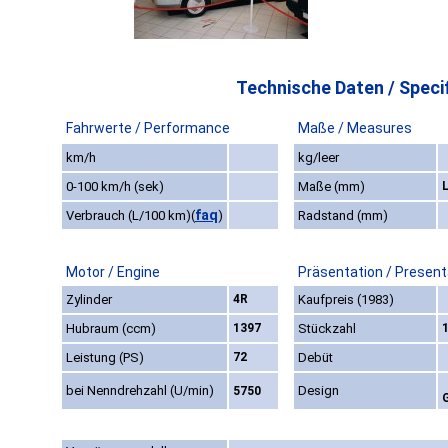
Technische Daten / Specif
Fahrwerte / Performance
Maße / Measures
km/h
kg/leer
0-100 km/h (sek)
Maße (mm)
faq
Verbrauch (L/100 km)
(
)
Radstand (mm)
Motor / Engine
Präsentation / Present
Zylinder
4R
Kaufpreis (1983)
Hubraum (ccm)
1397
Stückzahl
Leistung (PS)
72
Debüt
bei Nenndrehzahl (U/min)
Design
5750
G