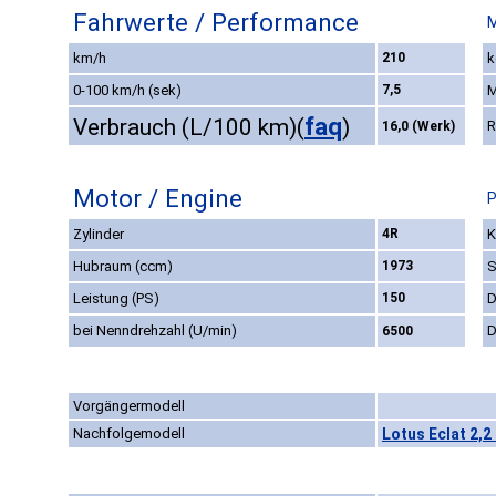
Fahrwerte / Performance
M
km/h
210
k
0-100 km/h (sek)
7,5
M
faq
Verbrauch (L/100 km)
(
)
R
16,0 (Werk)
Motor / Engine
P
Zylinder
4R
K
Hubraum (ccm)
1973
S
Leistung (PS)
150
D
bei Nenndrehzahl (U/min)
D
6500
Vorgängermodell
Nachfolgemodell
Lotus Eclat 2,2