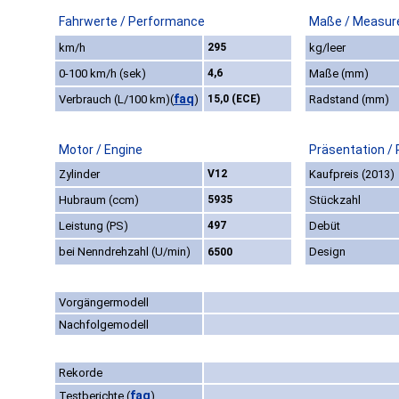
Fahrwerte / Performance
Maße / Measur
km/h
295
kg/leer
0-100 km/h (sek)
4,6
Maße (mm)
faq
Verbrauch (L/100 km)
(
)
15,0 (ECE)
Radstand (mm)
Motor / Engine
Präsentation /
Zylinder
V12
Kaufpreis (2013)
Hubraum (ccm)
5935
Stückzahl
Leistung (PS)
497
Debüt
bei Nenndrehzahl (U/min)
Design
6500
Vorgängermodell
Nachfolgemodell
Rekorde
faq
Testberichte
(
)