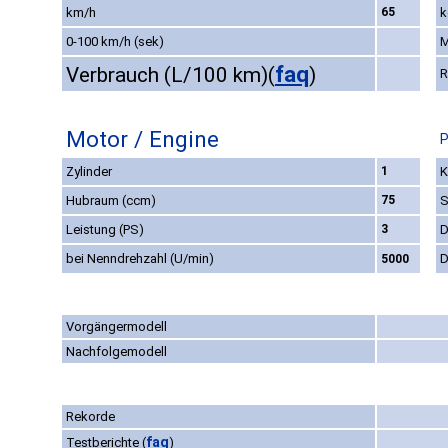
km/h
65
k
0-100 km/h (sek)
M
faq
Verbrauch (L/100 km)
(
)
R
Motor / Engine
P
Zylinder
1
K
Hubraum (ccm)
75
S
Leistung (PS)
3
D
bei Nenndrehzahl (U/min)
D
5000
Vorgängermodell
Nachfolgemodell
Rekorde
faq
Testberichte
(
)