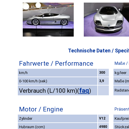
Technische Daten / Specif
Fahrwerte / Performance
Maße /
km/h
300
kg/leer
0-100 km/h (sek)
3,9
Maße (
faq
Verbrauch (L/100 km)
(
)
Radstan
Motor / Engine
Präsent
Zylinder
V12
Kaufprei
Hubraum (ccm)
4980
Stückza