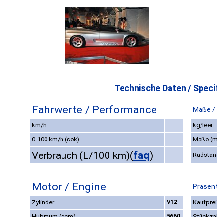
Technische Daten / Specif
Fahrwerte / Performance
Maße /
km/h
kg/leer
0-100 km/h (sek)
Maße (
faq
Verbrauch (L/100 km)
(
)
Radstan
Motor / Engine
Präsent
Zylinder
V12
Kaufprei
Hubraum (ccm)
5660
Stückza