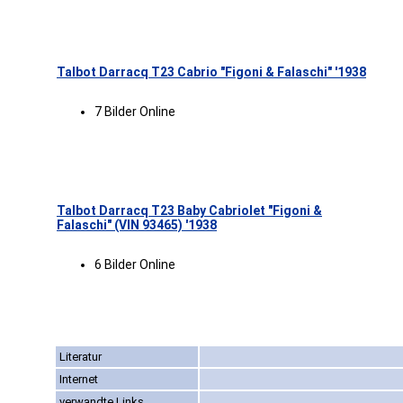
Talbot Darracq T23 Cabrio "Figoni & Falaschi" '1938
7 Bilder Online
Talbot Darracq T23 Baby Cabriolet "Figoni &
Falaschi" (VIN 93465) '1938
6 Bilder Online
Literatur
Internet
verwandte Links