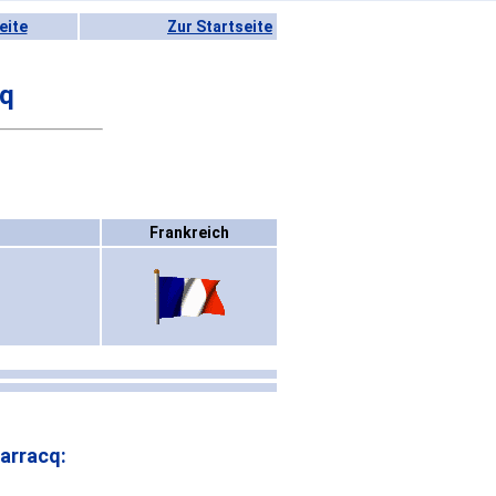
eite
Zur Startseite
cq
Frankreich
arracq: