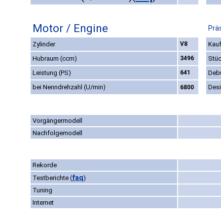
Motor / Engine
Prä
Zylinder
V8
Kauf
Hubraum (ccm)
3496
Stüc
Leistung (PS)
641
Deb
bei Nenndrehzahl (U/min)
Des
6800
Vorgängermodell
Nachfolgemodell
Rekorde
faq
Testberichte
(
)
Tuning
Internet