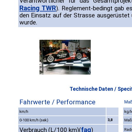
Verantwortlicher für das Gesamtprojek
Racing TWR
). Reglement-bedingt gab es
den Einsatz auf der Strasse ausgerüstet
wurde.
Technische Daten / Specif
Fahrwerte / Performance
Maß
km/h
kg/l
0-100 km/h (sek)
3,8
Maß
faq
Verbrauch (L/100 km)
(
)
Rad