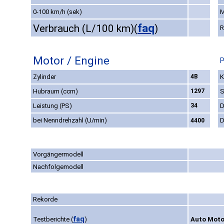
0-100 km/h (sek)
M
faq
Verbrauch (L/100 km)
(
)
R
Motor / Engine
P
Zylinder
4B
K
Hubraum (ccm)
1297
S
Leistung (PS)
34
D
bei Nenndrehzahl (U/min)
D
4400
Vorgängermodell
Nachfolgemodell
Rekorde
faq
Testberichte
(
)
Auto Moto