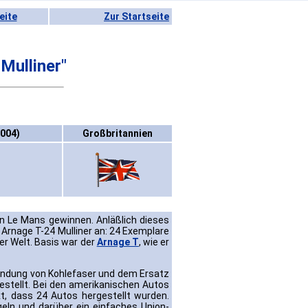
eite
Zur Startseite
Mulliner"
2004)
Großbritannien
 Le Mans gewinnen. Anläßlich dieses
rnage T-24 Mulliner an: 24 Exemplare
er Welt. Basis war der
Arnage T
, wie er
endung von Kohlefaser und dem Ersatz
estellt. Bei den amerikanischen Autos
t, dass 24 Autos hergestellt wurden.
geln und darüber ein einfaches Union-