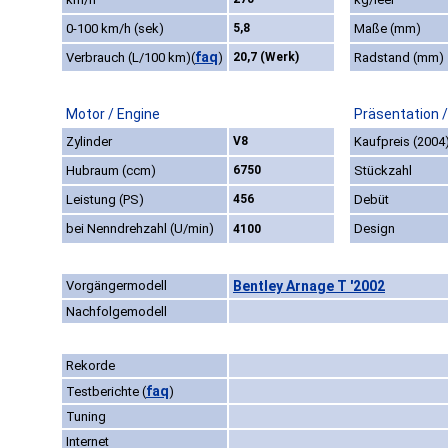
0-100 km/h (sek)
5,8
Maße (mm)
faq
Verbrauch (L/100 km)
(
)
20,7 (Werk)
Radstand (mm)
Motor / Engine
Präsentation 
Zylinder
V8
Kaufpreis (2004
Hubraum (ccm)
6750
Stückzahl
Leistung (PS)
456
Debüt
bei Nenndrehzahl (U/min)
Design
4100
Vorgängermodell
Bentley Arnage T '2002
Nachfolgemodell
Rekorde
faq
Testberichte
(
)
Tuning
Internet