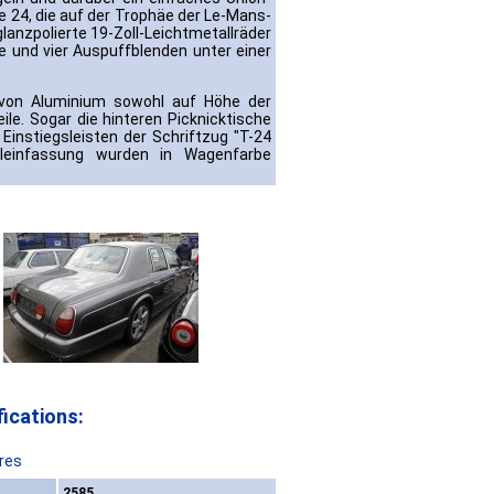
e 24, die auf der Trophäe der Le-Mans-
anzpolierte 19-Zoll-Leichtmetallräder
e und vier Auspuffblenden unter einer
 von Aluminium sowohl auf Höhe der
ile. Sogar die hinteren Picknicktische
Einstiegsleisten der Schriftzug "T-24
eleinfassung wurden in Wagenfarbe
ications:
res
2585