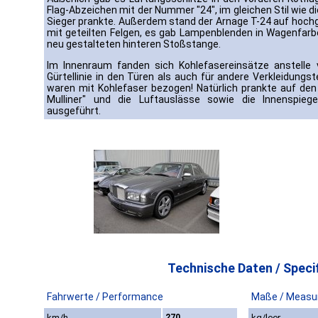
Flag-Abzeichen mit der Nummer "24", im gleichen Stil wie di
Sieger prankte. Außerdem stand der Arnage T-24 auf hochgl
mit geteilten Felgen, es gab Lampenblenden in Wagenfarb
neu gestalteten hinteren Stoßstange.
Im Innenraum fanden sich Kohlefasereinsätze anstelle
Gürtellinie in den Türen als auch für andere Verkleidungste
waren mit Kohlefaser bezogen! Natürlich prankte auf den 
Mulliner" und die Luftauslässe sowie die Innenspieg
ausgeführt.
Technische Daten / Specif
Fahrwerte / Performance
Maße / Measu
km/h
270
kg/leer