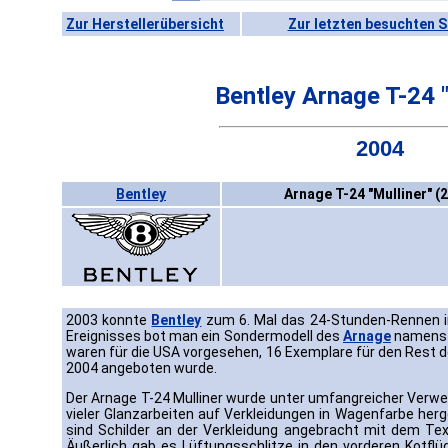
Zur Herstellerübersicht
Zur letzten besuchten S
Bentley Arnage T-24 "
2004
Bentley
Arnage T-24 "Mulliner" (
2003 konnte
Bentley
zum 6. Mal das 24-Stunden-Rennen in
Ereignisses bot man ein Sondermodell des
Arnage
namens A
waren für die USA vorgesehen, 16 Exemplare für den Rest d
2004 angeboten wurde.
Der Arnage T-24 Mulliner wurde unter umfangreicher Verw
vieler Glanzarbeiten auf Verkleidungen in Wagenfarbe herg
sind Schilder an der Verkleidung angebracht mit dem Tex
Äußerlich gab es Lüftungsschlitze in den vorderen Kotflü