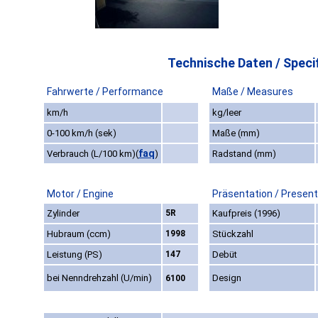
Technische Daten / Specif
Fahrwerte / Performance
Maße / Measures
km/h
kg/leer
0-100 km/h (sek)
Maße (mm)
faq
Verbrauch (L/100 km)
(
)
Radstand (mm)
Motor / Engine
Präsentation / Present
Zylinder
5R
Kaufpreis (1996)
Hubraum (ccm)
1998
Stückzahl
Leistung (PS)
147
Debüt
bei Nenndrehzahl (U/min)
Design
6100