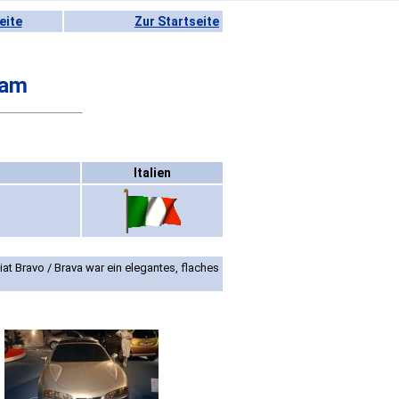
eite
Zur Startseite
ram
Italien
 Bravo / Brava war ein elegantes, flaches