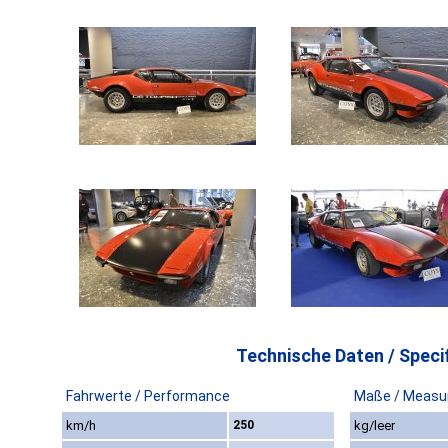
Technische Daten / Specif
Fahrwerte / Performance
Maße / Measu
km/h
250
kg/leer