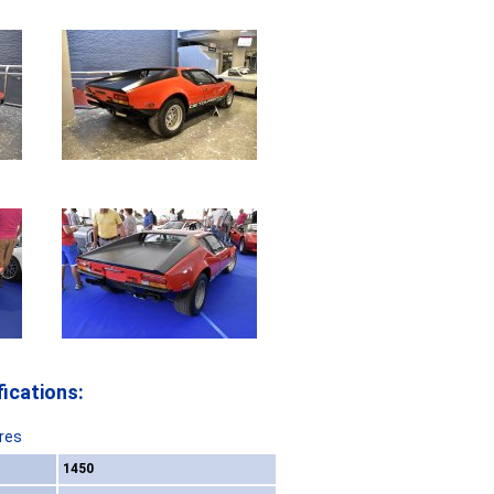
ications:
res
1450