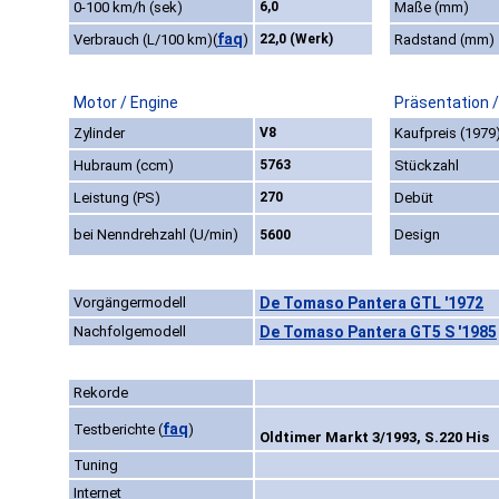
0-100 km/h (sek)
6,0
Maße (mm)
faq
Verbrauch (L/100 km)
(
)
22,0 (Werk)
Radstand (mm)
Motor / Engine
Präsentation 
Zylinder
V8
Kaufpreis (1979
Hubraum (ccm)
5763
Stückzahl
Leistung (PS)
270
Debüt
bei Nenndrehzahl (U/min)
Design
5600
Vorgängermodell
De Tomaso Pantera GTL '1972
Nachfolgemodell
De Tomaso Pantera GT5 S '1985
Rekorde
faq
Testberichte
(
)
Oldtimer Markt 3/1993, S.220 His
Tuning
Internet