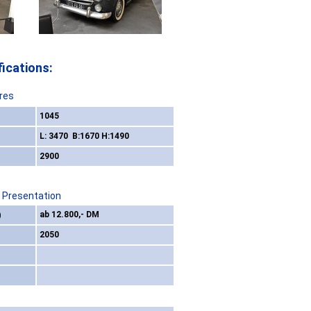
ications:
res
1045
L: 3470 B:1670 H:1490
2900
/ Presentation
)
ab 12.800,- DM
2050