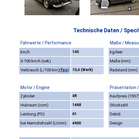
Technische Daten / Specif
Fahrwerte / Performance
Maße / Measu
km/h
140
kg/leer
0-100 km/h (sek)
Maße (mm)
faq
Verbrauch (L/100 km)
(
)
10,4 (Werk)
Radstand (mm)
Motor / Engine
Präsentation 
Zylinder
4R
Kaufpreis (1957
Hubraum (ccm)
1468
Stückzahl
Leistung (PS)
61
Debüt
bei Nenndrehzahl (U/min)
Design
4900