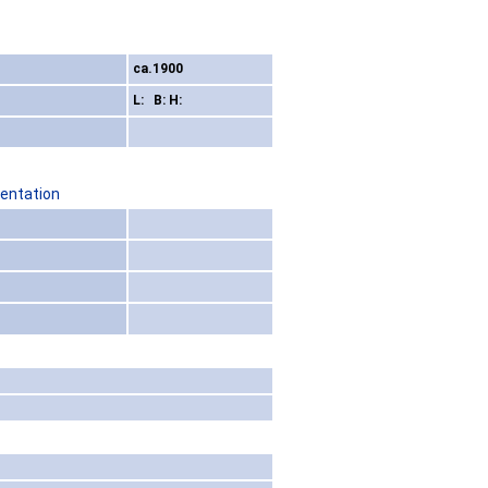
ca.1900
L: B: H:
sentation