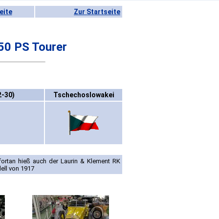
eite
Zur Startseite
50 PS Tourer
2-30)
Tschechoslowakei
rtan hieß auch der Laurin & Klement RK
ell von 1917