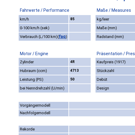
Fahrwerte / Performance
Maße / Measures
km/h
85
kg/leer
0-100 km/h (sek)
Maße (mm)
faq
Verbrauch (L/100 km)
(
)
Radstand (mm)
Motor / Engine
Präsentation / Pre
Zylinder
4R
Kaufpreis (1917)
Hubraum (ccm)
4713
Stückzahl
Leistung (PS)
50
Debüt
bei Nenndrehzahl (U/min)
Design
Vorgängermodell
Nachfolgemodell
Rekorde