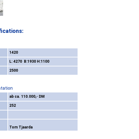
ications:
1420
L: 4270 B:1930 H:1100
2500
ntation
ab ca. 110.000,- DM
252
Tom Tjaarda