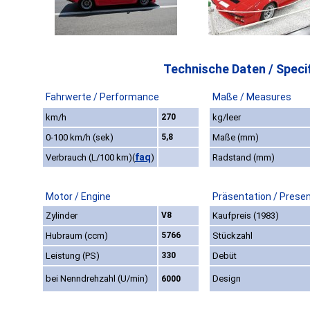
Technische Daten / Specif
Fahrwerte / Performance
Maße / Measures
km/h
270
kg/leer
0-100 km/h (sek)
5,8
Maße (mm)
faq
Verbrauch (L/100 km)
(
)
Radstand (mm)
Motor / Engine
Präsentation / Prese
Zylinder
V8
Kaufpreis (1983)
Hubraum (ccm)
5766
Stückzahl
Leistung (PS)
330
Debüt
bei Nenndrehzahl (U/min)
Design
6000