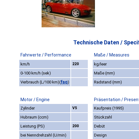
Technische Daten / Specif
Fahrwerte / Performance
Maße / Measures
km/h
220
kg/leer
0-100 km/h (sek)
Maße (mm)
faq
Verbrauch (L/100 km)
(
)
Radstand (mm)
Motor / Engine
Präsentation / Presen
Zylinder
V5
Kaufpreis (1995)
Hubraum (ccm)
Stückzahl
Leistung (PS)
200
Debüt
bei Nenndrehzahl (U/min)
Design