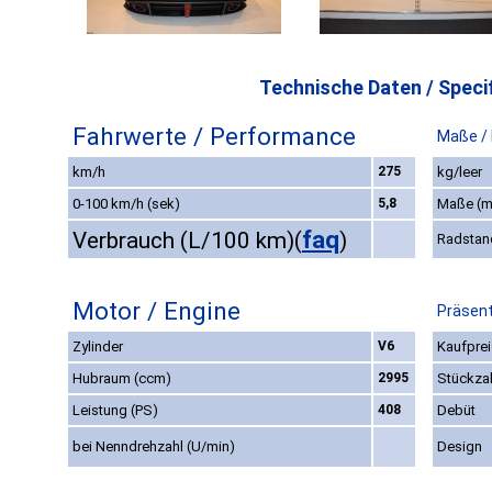
Technische Daten / Specif
Fahrwerte / Performance
Maße /
km/h
275
kg/leer
0-100 km/h (sek)
5,8
Maße (
faq
Verbrauch (L/100 km)
(
)
Radstan
Motor / Engine
Präsent
Zylinder
V6
Kaufprei
Hubraum (ccm)
2995
Stückza
Leistung (PS)
408
Debüt
bei Nenndrehzahl (U/min)
Design