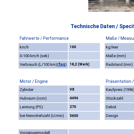
Technische Daten / Specif
Fahrwerte / Performance
Maße / Measu
km/h
160
kg/leer
0-100 km/h (sek)
Maße (mm)
faq
Verbrauch (L/100 km)
(
)
18,2 (Werk)
Radstand (mm)
Motor / Engine
Präsentation 
Zylinder
V8
Kaufpreis (1996
Hubraum (ccm)
4494
Stückzahl
Leistung (PS)
270
Debüt
bei Nenndrehzahl (U/min)
Design
5600
Vorgängermodell