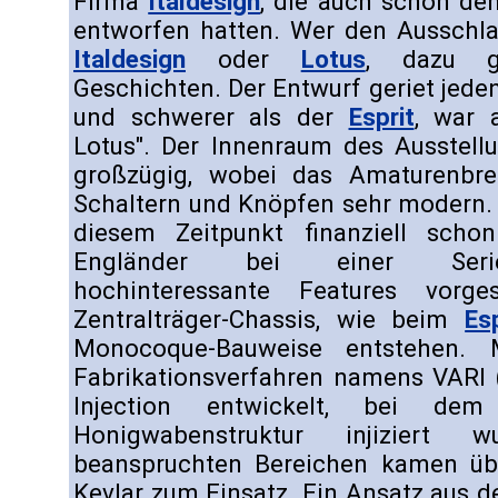
Firma
Italdesign
, die auch schon d
entworfen hatten. Wer den Ausschla
Italdesign
oder
Lotus
, dazu g
Geschichten. Der Entwurf geriet jeden
und schwerer als der
Esprit
, war 
Lotus". Der Innenraum des Ausstell
großzügig, wobei das Amaturenbre
Schaltern und Knöpfen sehr modern. 
diesem Zeitpunkt finanziell scho
Engländer bei einer Serien
hochinteressante Features vorge
Zentralträger-Chassis, wie beim
Esp
Monocoque-Bauweise entstehen.
Fabrikationsverfahren namens VARI 
Injection entwickelt, bei de
Honigwabenstruktur injiziert 
beanspruchten Bereichen kamen üb
Kevlar zum Einsatz. Ein Ansatz aus d