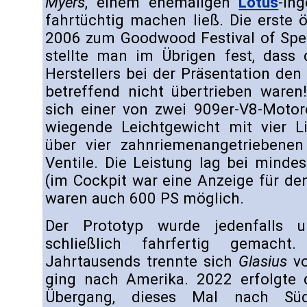
Myers
, einem ehemaligen
Lotus
-In
fahrtüchtig machen ließ. Die erste 
2006 zum Goodwood Festival of Spee
stellte man im Übrigen fest, dass
Herstellers bei der Präsentation de
betreffend nicht übertrieben waren
sich einer von zwei 909er-V8-Moto
wiegende Leichtgewicht mit vier L
über vier zahnriemenangetriebene
Ventile. Die Leistung lag bei minde
(im Cockpit war eine Anzeige für de
waren auch 600 PS möglich.
Der Prototyp wurde jedenfalls u
schließlich fahrfertig gemach
Jahrtausends trennte sich
Glasius
vo
ging nach Amerika. 2022 erfolgte 
Übergang, dieses Mal nach Südaf