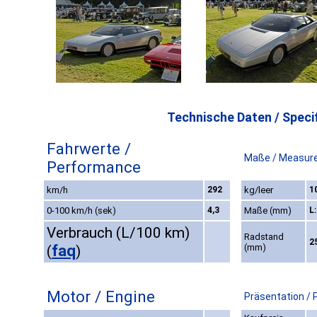
Technische Daten / Specif
Fahrwerte /
Maße / Measur
Performance
km/h
292
kg/leer
1
0-100 km/h (sek)
4,3
Maße (mm)
L
Verbrauch (L/100 km)
Radstand
2
faq
(mm)
(
)
Motor / Engine
Präsentation / 