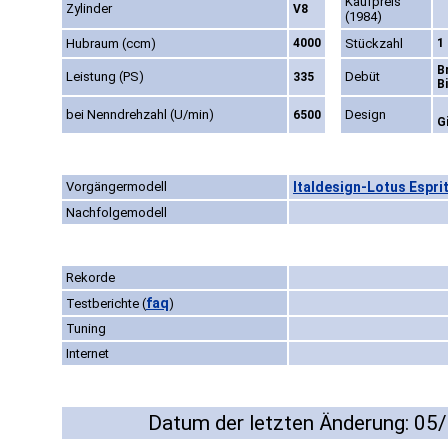
Kaufpreis
Zylinder
V8
(1984)
Hubraum (ccm)
4000
Stückzahl
1
B
Leistung (PS)
Debüt
335
B
bei Nenndrehzahl (U/min)
Design
6500
G
Vorgängermodell
Italdesign-Lotus Espri
Nachfolgemodell
Rekorde
faq
Testberichte
(
)
Tuning
Internet
Datum der letzten Änderung: 05