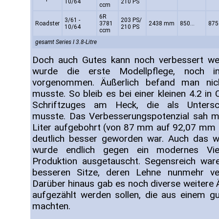
10/64
210 PS
ccm
6R
3/61 -
203 PS/
Roadster
3781
2438 mm
850...
875.
10/64
210 PS
ccm
gesamt Series I 3.8-Litre
Doch auch Gutes kann noch verbessert w
wurde die erste Modellpflege, noch in
vorgenommen. Äußerlich befand man nic
musste. So bleib es bei einer kleinen 4.2 i
Schriftzuges am Heck, die als Untersc
musste. Das Verbesserungspotenzial sah m
Liter aufgebohrt (von 87 mm auf 92,07 mm
deutlich besser geworden war. Auch das w
wurde endlich gegen ein modernes Vier
Produktion ausgetauscht. Segensreich ware
besseren Sitze, deren Lehne nunmehr ver
Darüber hinaus gab es noch diverse weitere Än
aufgezählt werden sollen, die aus einem g
machten.