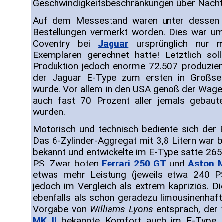
Geschwindigkeitsbeschränkungen über Nacht
Auf dem Messestand waren unter dessen 
Bestellungen vermerkt worden. Dies war um
Coventry bei
Jaguar
ursprünglich nur m
Exemplaren gerechnet hatte! Letztlich so
Produktion jedoch enorme 72.507 produzie
der Jaguar E-Type zum ersten in Großser
wurde. Vor allem in den USA genoß der Wage
auch fast 70 Prozent aller jemals gebaut
wurden.
Motorisch und technisch bediente sich der
Das 6-Zylinder-Aggregat mit 3,8 Litern war 
bekannt und entwickelte im E-Type satte 26
PS. Zwar boten
Ferrari 250 GT
und
Aston M
etwas mehr Leistung (jeweils etwa 240 PS
jedoch im Vergleich als extrem kapriziös. D
ebenfalls als schon geradezu limousinenhaft
Vorgabe von
Williams Lyons
entsprach, der 
MK II
bekannte Komfort auch im E-Type a