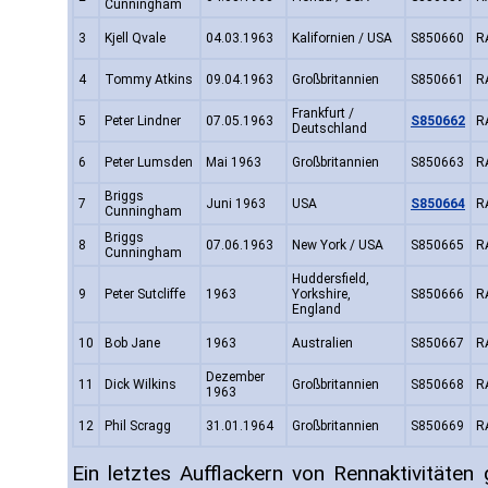
Cunningham
3
Kjell Qvale
04.03.1963
Kalifornien / USA
S850660
R
4
Tommy Atkins
09.04.1963
Großbritannien
S850661
R
Frankfurt /
5
Peter Lindner
07.05.1963
S850662
R
Deutschland
6
Peter Lumsden
Mai 1963
Großbritannien
S850663
R
Briggs
7
Juni 1963
USA
S850664
R
Cunningham
Briggs
8
07.06.1963
New York / USA
S850665
R
Cunningham
Huddersfield,
9
Peter Sutcliffe
1963
Yorkshire,
S850666
R
England
10
Bob Jane
1963
Australien
S850667
R
Dezember
11
Dick Wilkins
Großbritannien
S850668
R
1963
12
Phil Scragg
31.01.1964
Großbritannien
S850669
R
Ein letztes Aufflackern von Rennaktivitäten