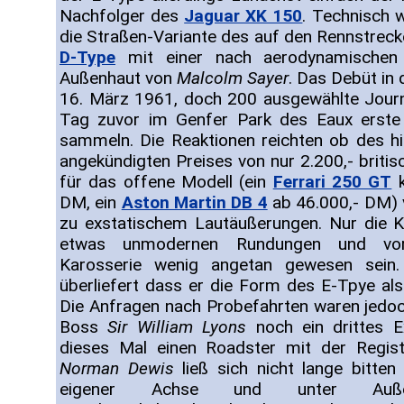
Nachfolger des
Jaguar XK 150
. Technisch 
die Straßen-Variante des auf den Rennstreck
D-Type
mit einer nach aerodynamischen 
Außenhaut von
Malcolm Sayer
. Das Debüt in 
16. März 1961, doch 200 ausgewählte Journa
Tag zuvor im Genfer Park des Eaux erste
sammeln. Die Reaktionen reichten ob des h
angekündigten Preises von nur 2.200,- briti
für das offene Modell (ein
Ferrari 250 GT
k
DM, ein
Aston Martin DB 4
ab 46.000,- DM) 
zu exstatischem Lautäußerungen. Nur die K
etwas unmodernen Rundungen und vorg
Karosserie wenig angetan gewesen sei
überliefert dass er die Form des E-Tpye als
Die Anfragen nach Probefahrten waren jedoc
Boss
Sir William Lyons
noch ein drittes E
dieses Mal einen Roadster mit der Regist
Norman Dewis
ließ sich nicht lange bitte
eigener Achse und unter Außerac