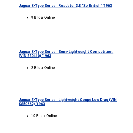
Jaguar E-Type Series I Roadster 3,8 "So British" '1963
9 Bilder Online
Jaguar E-Type Series I Semi-Lightweight Competition.
(VIN 880410) '1963
2 Bilder Online
Jaguar E-Type Series I Lightweight Coupé Low Drag (VIN
S850662) '1963
10 Bilder Online