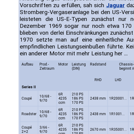
Vorschriften zu erfüllen, sah sich
Jaguar
daz
Stromberg-Vergaseranlage bei den US-Versi
leisteten die US-E-Typen zunächst nur
Dezember 1969 sogar nur noch etwa 170 
blieben von derlei Einschränkungen zunächst
1970 setzte man auf eine einheitliche Au
empfindlichen Leistungseinbußen führte. K
ein anderer Motor mit mehr Leistung her ...
Aufbau
Prod.-
Motor
Leistung
Radstand
Chassis-
Zeitraum
(DIN)
beginnt 
RHD
LHD
Series II
6R
210 PS
10/68 -
Coupé
4235
186 PS
2438 mm
1R20001...
1R
9/70
ccm
170 PS
6R
210 PS
10/68 -
Roadster
4235
186 PS
2438 mm
1R1001...
1R
9/70
ccm
170 PS
6R
210 PS
Coupé
3/66 -
4235
186 PS
2670 mm
1R35001...
1R
2+2
9/70
ccm
170 PS