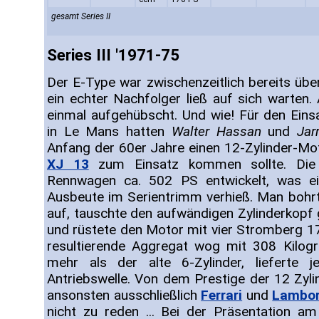
gesamt Series II
Series III '1971-75
Der E-Type war zwischenzeitlich bereits übe
ein echter Nachfolger ließ auf sich warten
einmal aufgehübscht. Und wie! Für den Ein
in Le Mans hatten
Walter Hassan
und
Jar
Anfang der 60er Jahre einen 12-Zylinder-Mot
XJ 13
zum Einsatz kommen sollte. Die 
Rennwagen ca. 502 PS entwickelt, was e
Ausbeute im Serientrimm verhieß. Man bohrt
auf, tauschte den aufwändigen Zylinderkopf 
und rüstete den Motor mit vier Stromberg 
resultierende Aggregat wog mit 308 Kilog
mehr als der alte 6-Zylinder, lieferte
Antriebswelle. Von dem Prestige der 12 Zyl
ansonsten ausschließlich
Ferrari
und
Lambor
nicht zu reden ... Bei der Präsentation a