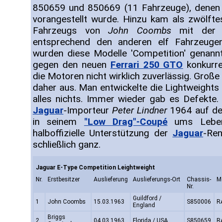
850659 und 850669 (11 Fahrzeuge), denen 
vorangestellt wurde. Hinzu kam als zwölf
Fahrzeugs von
John Coombs
mit der C
entsprechend den anderen elf Fahrzeuge
wurden diese Modelle 'Competition' genann
gegen den neuen
Ferrari 250 GTO
konkurre
die Motoren nicht wirklich zuverlässig. Große 
daher aus. Man entwickelte die Lightweights 
alles nichts. Immer wieder gab es Defekte
Jaguar
-Importeur
Peter Lindner
1964 auf de
in seinem
"Low Drag"-Coupé
ums Leben
halboffizielle Unterstützung der
Jaguar
-Ren
schließlich ganz.
Jaguar E-Type Competition Leightweight
Nr.
Erstbesitzer
Auslieferung
Auslieferungs-Ort
Chassis-
Mo
Nr.
Guildford /
1
John Coombs
15.03.1963
S850006
R
England
Briggs
2
04.03.1963
Florida / USA
S850659
R