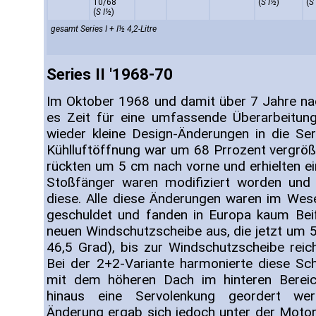
10/68
(
S I½
)
(
S
(
S I½
)
gesamt Series I + I½ 4,2-Litre
Series II '1968-70
Im Oktober 1968 und damit über 7 Jahre na
es Zeit für eine umfassende Überarbeitun
wieder kleine Design-Änderungen in die Seri
Kühlluftöffnung war um 68 Prrozent vergröß
rückten um 5 cm nach vorne und erhielten ei
Stoßfänger waren modifiziert worden und 
diese. Alle diese Änderungen waren im Wes
geschuldet und fanden in Europa kaum Beif
neuen Windschutzscheibe aus, die jetzt um 5
46,5 Grad), bis zur Windschutzscheibe reic
Bei der 2+2-Variante harmonierte diese Sc
mit dem höheren Dach im hinteren Bereic
hinaus eine Servolenkung geordert wer
Änderung ergab sich jedoch unter der Moto