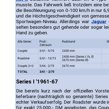
musste. Das Fahrwerk ließ trotzdem eine bet
die Beschleunigung von 0-100 km/h in nur 6,
und die Höchstgeschwindigkeit von gemesse
Sportwagen-Niveau. Allerdings war
Jaguar
d
selten besonders gut gehende oder sogar lei
Hand zu geben.
Alle Serien:
Prod.-
Radstand
S
Zeitraum
Coupés
3/61 - 9/70
2438 mm
2438 mm (
Series I, I½, II
)
Roadster
3/61 - 10/73
2670 mm (
Series III
)
Coupés 2+2
3/66 - 2/75
2670 mm
TOTAL
3/61 - 2/75
Series I '1961-67
Die bereits kurz nach der offiziellen Vors
lieferbare (nachträglich so genannte) Serie
echter Verkaufserfolg. Der Roadster wurde i
für exakt 25.000,- DM angeboten, das Coup