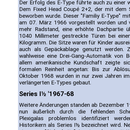
Der Erfolg des E-Type führte auch zu einer 
Dem Fixed Head Coupé 2+2, der mit dem 
beworben wurde. Dieser "Familiy E-Type" mit
am 07. März 1966 vorgestellt worden und v
mehr Radstand, eine erhöhte Dachpartie ü
1040 Millimeter gestreckte Türen bei ein
Kilogramm. Die Sitze waren für Kinder ausrei
auch als Gepäckablage genutzt werden. 
wahlweise eine Drei-Gang-Automatik von Bo
allem amerikanische Kundschaft zeigte si
formalen Reinheit angetan: Bis zur Ablös
Oktober 1968 wurden in nur zwei Jahren i
verlängerten E-Types gebaut.
Series I½ '1967-68
Weitere Änderungen standen ab Dezember 19
nun äußerlich durch die fehlenden Sch
Plexigalas problemlos identifiziert we
Historikern als Series I½ bezeichnet wird.