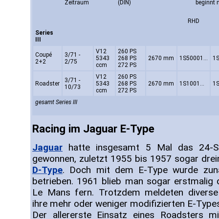
Zeitraum
(DIN)
beginnt 
RHD
Series
III
V12
260 PS
Coupé
3/71 -
5343
268 PS
2670 mm
1S50001...
1S
2+2
2/75
ccm
272 PS
V12
260 PS
3/71 -
Roadster
5343
268 PS
2670 mm
1S1001...
1S
10/73
ccm
272 PS
gesamt Series III
Racing im Jaguar E-Type
Jaguar
hatte insgesamt 5 Mal das 24-S
gewonnen, zuletzt 1955 bis 1957 sogar dre
D-Type
. Doch mit dem E-Type wurde zunä
betrieben. 1961 blieb man sogar erstmali
Le Mans fern. Trotzdem meldeten diverse 
ihre mehr oder weniger modifizierten E-Type
Der allererste Einsatz eines Roadsters m