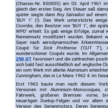
(Chassis-Nr. 850005) am 03. April 1961 i
gleich den ersten Sieg. Am Steuer saß dam
später siegte dann
Roy Salvadori
auf einem 
'BUY 1' (!). Das Werk unterstützte einig
Coombs
, den Besitzer von 'BUY 1', der spät
WPD' erhielt. Es gab einige Erfolge, zumal w
Renneinsatz modifiziert wurden. Bekannt
Sayer
nach aerodynamischen Erkenntnisse
Coupé für
Dick Protheroe
('CUT 7'), d
wunderschöner Coupés wurde. Im Allgemei
250 GT
favorisiert und die zahlreichen posi
sich bald fast ausschließlich auf englische 
ein vom Werk mit allerlei Aluminium erleich
Cunningham
, das in Le Mans 1962 4. im Ge
Erst 1963 baute man nach diesem Vorbil
Versionen mit Aluminium-Monocoques, st
Fahrwerk, größeren Bremsen vorne, bre
neuartigen Dunlop-Felgen und vor allem e
Version des Serienmotors. Deren Serienn