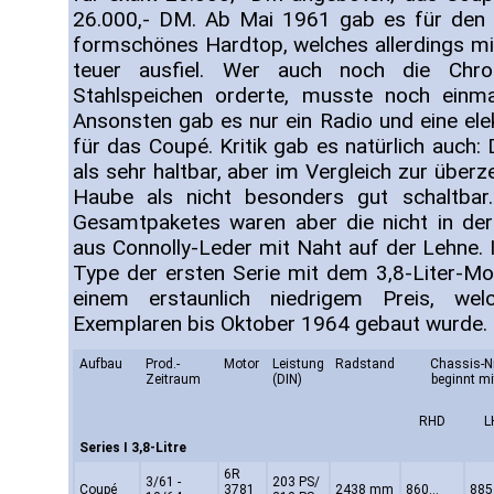
26.000,- DM. Ab Mai 1961 gab es für den 
formschönes Hardtop, welches allerdings mi
teuer ausfiel. Wer auch noch die Chro
Stahlspeichen orderte, musste noch einma
Ansonsten gab es nur ein Radio und eine ele
für das Coupé. Kritik gab es natürlich auch
als sehr haltbar, aber im Vergleich zur übe
Haube als nicht besonders gut schaltbar.
Gesamtpaketes waren aber die nicht in der
aus Connolly-Leder mit Naht auf der Lehne.
Type der ersten Serie mit dem 3,8-Liter-Mot
einem erstaunlich niedrigem Preis, wel
Exemplaren bis Oktober 1964 gebaut wurde.
Aufbau
Prod.-
Motor
Leistung
Radstand
Chassis-Nr
Zeitraum
(DIN)
beginnt mi
RHD
L
Series I 3,8-Litre
6R
3/61 -
203 PS/
Coupé
3781
2438 mm
860...
885.