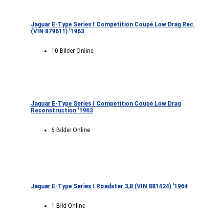
Jaguar E-Type Series I Competition Coupé Low Drag Rec.
(VIN 879611) '1963
10 Bilder Online
Jaguar E-Type Series I Competition Coupé Low Drag
Reconstruction '1963
6 Bilder Online
Jaguar E-Type Series I Roadster 3,8 (VIN 881424) '1964
1 Bild Online