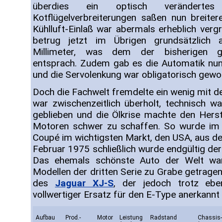
überdies ein optisch verändertes
Kotflügelverbreiterungen saßen nun breite
Kühlluft-Einlaß war abermals erheblich ver
betrug jetzt im Übrigen grundsätzlich
Millimeter, was dem der bisherigen ge
entsprach. Zudem gab es die Automatik nun
und die Servolenkung war obligatorisch gewo
Doch die Fachwelt fremdelte ein wenig mit 
war zwischenzeitlich überholt, technisch wa
geblieben und die Ölkrise machte den Hers
Motoren schwer zu schaffen. So wurde im
Coupé im wichtigsten Markt, den USA, aus
Februar 1975 schließlich wurde endgültig der 
Das ehemals schönste Auto der Welt wa
Modellen der dritten Serie zu Grabe getrage
des
Jaguar XJ-S
, der jedoch trotz eben
vollwertiger Ersatz für den E-Type anerkannt
Aufbau
Prod.-
Motor
Leistung
Radstand
Chassis-