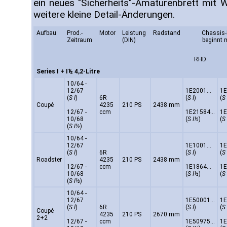
ein neues "Sicherheits"-Amaturenbrett mit W
weitere kleine Detail-Änderungen.
Aufbau
Prod.-
Motor
Leistung
Radstand
Chassis-
Zeitraum
(DIN)
beginnt 
RHD
Series I + I½ 4,2-Litre
10/64 -
12/67
1E2001...
1E
(
S I
)
6R
(
S I
)
(
S 
Coupé
4235
210 PS
2438 mm
12/67 -
ccm
1E21584...
1E
10/68
(
S I½
)
(
S
(
S I½
)
10/64 -
12/67
1E1001...
1E
(
S I
)
6R
(
S I
)
(
S 
Roadster
4235
210 PS
2438 mm
12/67 -
ccm
1E1864...
1E
10/68
(
S I½
)
(
S
(
S I½
)
10/64 -
12/67
1E50001...
1E
(
S I
)
6R
(
S I
)
(
S 
Coupé
4235
210 PS
2670 mm
2+2
12/67 -
ccm
1E50975...
1E