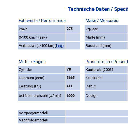
Technische Daten / Specif
Fahrwerte / Performance
Maße / Measures
km/h
275
kg/leer
0-100 km/h (sek)
Maße (mm)
faq
Verbrauch (L/100 km)
(
)
Radstand (mm)
Motor / Engine
Präsentation / Presen
Zylinder
V8
Kaufpreis (2003)
Hubraum (ccm)
5665
Stückzahl
Leistung (PS)
411
Debüt
bei Nenndrehzahl (U/min)
Design
6000
Vorgängermodell
Nachfolgemodell