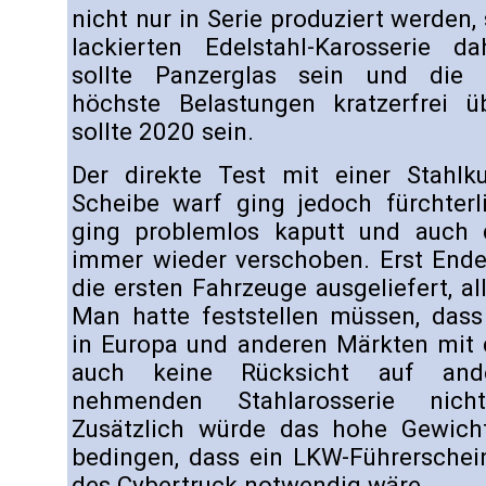
nicht nur in Serie produziert werden,
lackierten Edelstahl-Karosserie 
sollte Panzerglas sein und die S
höchste Belastungen kratzerfrei üb
sollte 2020 sein.
Der direkte Test mit einer Stahlk
Scheibe warf ging jedoch fürchterl
ging problemlos kaputt und auch 
immer wieder verschoben. Erst En
die ersten Fahrzeuge ausgeliefert, al
Man hatte feststellen müssen, dass
in Europa und anderen Märkten mit d
auch keine Rücksicht auf ande
nehmenden Stahlarosserie nich
Zusätzlich würde das hohe Gewic
bedingen, dass ein LKW-Führerschei
des Cybertruck notwendig wäre.