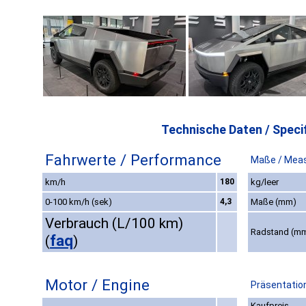
Technische Daten / Specif
Fahrwerte / Performance
Maße / Mea
km/h
180
kg/leer
0-100 km/h (sek)
4,3
Maße (mm)
Verbrauch (L/100 km)
Radstand (m
faq
(
)
Motor / Engine
Präsentation
Kaufpreis