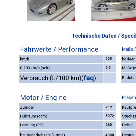
Technische Daten / Specif
Fahrwerte / Performance
Maße /
km/h
225
kg/leer
0-100 km/h (sek)
9,5
Maße (
faq
Verbrauch (L/100 km)
(
)
Radsta
Motor / Engine
Präsen
Zylinder
V12
Kaufprei
Hubraum (ccm)
5972
Stückza
Leistung (PS)
260
Debüt
bei Nenndrehzahl (U/min)
Design
4300