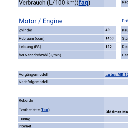
faq
Verbrauch (L/100 km)
(
)
Rad
Motor / Engine
Prä
Zylinder
4R
Kau
Hubraum (ccm)
1460
Stü
Leistung (PS)
140
Deb
bei Nenndrehzahl (U/min)
Des
Vorgängermodell
Lotus MK 10
Nachfolgemodell
Rekorde
faq
Testberichte
(
)
Oldtimer Mar
Tuning
Internet