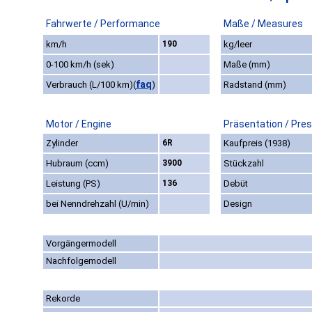
Fahrwerte / Performance
Maße / Measures
km/h
190
kg/leer
0-100 km/h (sek)
Maße (mm)
faq
Verbrauch (L/100 km)
(
)
Radstand (mm)
Motor / Engine
Präsentation / Pre
Zylinder
6R
Kaufpreis (1938)
Hubraum (ccm)
3900
Stückzahl
Leistung (PS)
136
Debüt
bei Nenndrehzahl (U/min)
Design
Vorgängermodell
Nachfolgemodell
Rekorde