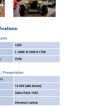
ications:
ures
1225
L: 4660 B:1640 H:1700
)
3100
 / Presentation
9)
13.003 (alle Serien)
Salon Paris 1922
Vincenzo Lancia