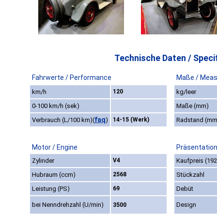
Technische Daten / Specif
Fahrwerte / Performance
Maße / Meas
km/h
120
kg/leer
0-100 km/h (sek)
Maße (mm)
faq
Verbrauch (L/100 km)
(
)
14-15 (Werk)
Radstand (mm
Motor / Engine
Präsentation
Zylinder
V4
Kaufpreis (192
Hubraum (ccm)
2568
Stückzahl
Leistung (PS)
69
Debüt
bei Nenndrehzahl (U/min)
Design
3500