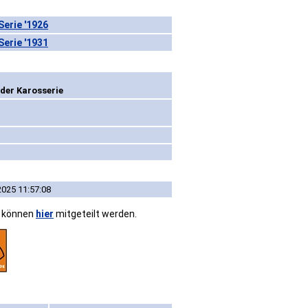
erie '1926
erie '1931
der Karosserie
2025 11:57:08
n können
hier
mitgeteilt werden.