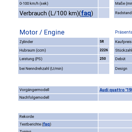
0-100 km/h (sek)
Maße (m
faq
Verbrauch (L/100 km)
(
)
Radstand
Motor / Engine
Präsenta
Zylinder
5R
Kaufpreis
Hubraum (ccm)
2226
Stückzah
Leistung (PS)
250
Debüt
bei Nenndrehzahl (U/min)
Design
Vorgängermodell
Audi quattro '19
Nachfolgemodell
Rekorde
faq
Testberichte
(
)
Tuning