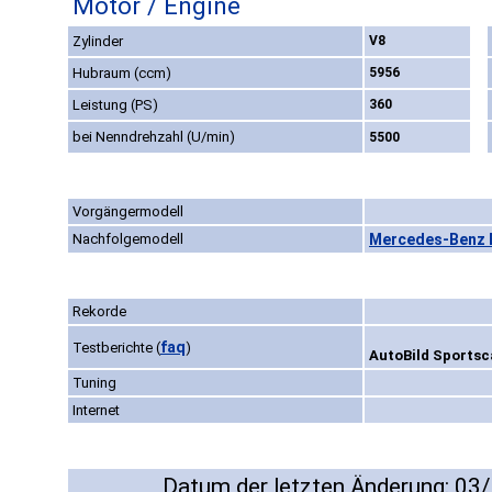
Motor / Engine
Zylinder
V8
Hubraum (ccm)
5956
Leistung (PS)
360
bei Nenndrehzahl (U/min)
5500
Vorgängermodell
Nachfolgemodell
Mercedes-Benz E
Rekorde
faq
Testberichte
(
)
AutoBild Sportsca
Tuning
Internet
Datum der letzten Änderung: 03