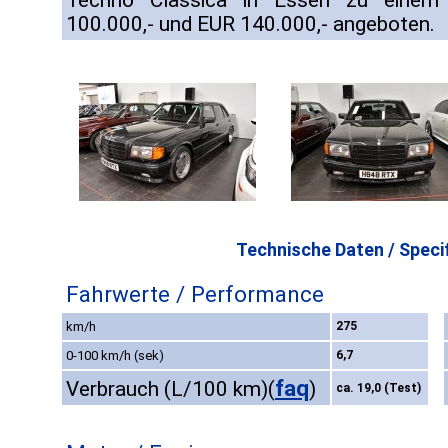
Techno Classica in Essen zu einem
100.000,- und EUR 140.000,- angeboten.
Technische Daten / Specif
Fahrwerte / Performance
km/h
275
0-100 km/h (sek)
6,7
faq
Verbrauch (L/100 km)
(
)
ca. 19,0 (Test)