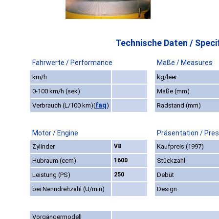
Technische Daten / Specif
Fahrwerte / Performance
Maße / Measures
km/h
kg/leer
0-100 km/h (sek)
Maße (mm)
faq
Verbrauch (L/100 km)
(
)
Radstand (mm)
Motor / Engine
Präsentation / Pre
Zylinder
V8
Kaufpreis (1997)
Hubraum (ccm)
1600
Stückzahl
Leistung (PS)
250
Debüt
bei Nenndrehzahl (U/min)
Design
Vorgängermodell