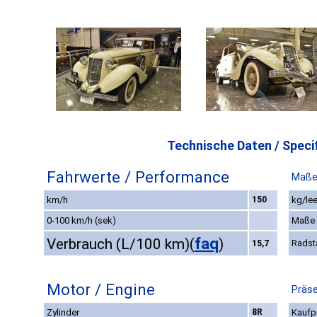
Technische Daten / Specif
Fahrwerte / Performance
Maße
km/h
150
kg/lee
0-100 km/h (sek)
Maße
faq
Verbrauch (L/100 km)
(
)
Radst
15,7
Motor / Engine
Präse
Zylinder
8R
Kaufpr