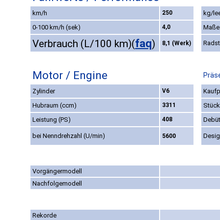
km/h
250
kg/le
0-100 km/h (sek)
4,0
Maße
faq
Verbrauch (L/100 km)
(
)
Rads
8,1 (Werk)
Motor / Engine
Präse
Zylinder
V6
Kaufp
Hubraum (ccm)
3311
Stück
Leistung (PS)
408
Debü
bei Nenndrehzahl (U/min)
Desi
5600
Vorgängermodell
Nachfolgemodell
Rekorde