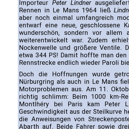
Importeur
Peter Lindner
ausgeliefer
Rennen in Le Mans 1964 ließ
Lindn
aber noch einmal umfangreich modi
entwarf eine neue, geschlossene Ka
wunderschön, sondern vor allem a
weiterentwickelt war. Zudem erhie
Nockenwelle und größere Ventile. D
etwa 344 PS! Damit hoffte man de
Rennstrecke endlich wieder Paroli bi
Doch die Hoffnungen wurde getr
Nürburgring als auch in Le Mans fi
Motorproblemen aus. Am 11. Oktob
richtig schlimm: Beim 1000 km-Re
Montlhéry bei Paris kam Peter Li
Geschwindigkeit aus der Steilkurve h
die Anweisungen von Streckenpost
Abarth auf. Beide Fahrer sowie dre