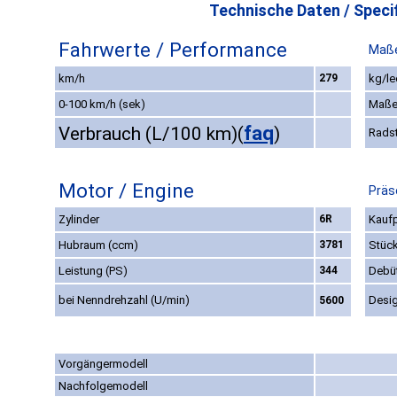
Technische Daten / Specif
Fahrwerte / Performance
Maße
km/h
279
kg/le
0-100 km/h (sek)
Maße
faq
Verbrauch (L/100 km)
(
)
Rads
Motor / Engine
Präs
Zylinder
6R
Kaufp
Hubraum (ccm)
3781
Stüc
Leistung (PS)
344
Debü
bei Nenndrehzahl (U/min)
Desi
5600
Vorgängermodell
Nachfolgemodell