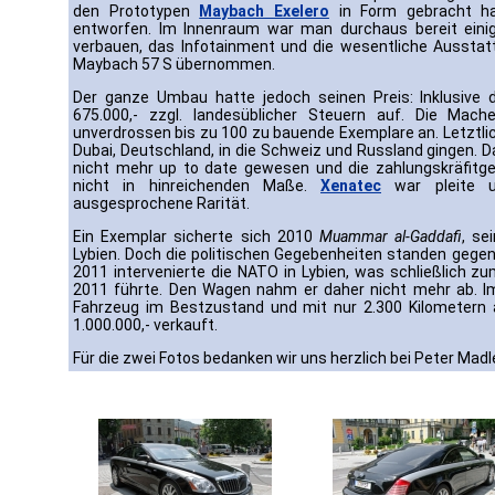
den Prototypen
Maybach Exelero
in Form gebracht hat
entworfen. Im Innenraum war man durchaus bereit eini
verbauen, das Infotainment und die wesentliche Aussta
Maybach 57 S übernommen.
Der ganze Umbau hatte jedoch seinen Preis: Inklusive
675.000,- zzgl. landesüblicher Steuern auf. Die Mac
unverdrossen bis zu 100 zu bauende Exemplare an. Letztlic
Dubai, Deutschland, in die Schweiz und Russland gingen.
nicht mehr up to date gewesen und die zahlungskräfitg
nicht in hinreichenden Maße.
Xenatec
war pleite u
ausgesprochene Rarität.
Ein Exemplar sicherte sich 2010
Muammar al-Gaddafi
, se
Lybien. Doch die politischen Gegebenheiten standen gege
2011 intervenierte die NATO in Lybien, was schließlich 
2011 führte. Den Wagen nahm er daher nicht mehr ab. 
Fahrzeug im Bestzustand und mit nur 2.300 Kilometern a
1.000.000,- verkauft.
Für die zwei Fotos bedanken wir uns herzlich bei Peter Madl