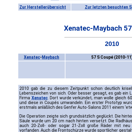
Zur Herstellerübersicht
Zur letzten besuchten S
Xenatec-Maybach 57
2010
Xenatec
-
Maybach
57 S Coupé (2010-11
2010 gab die zu diesem Zeitpunkt schon deutlich kris
Lebenszeichen von sich. Oder besser gesagt, es gab ein 
Firma
Xenatec
. Dort wurde verkündet, man wolle gleich
und diese in Coupés umwandeln. Ein erster Prototyp wurd
erstmals anläßlich des Genfer Auto-Salons 2011 einem 'etwa
Die Operation zeigte sich grundsätzlich geglückt. Die hint
Säule wurde um 20 cm nach hinten versetzt. Die Radhäuse
auch 20-Zoll- oder sogar 21-Zoll große Räder mit neu
vorfanden. Auch die Frontschürze wurde sportlicher gestal