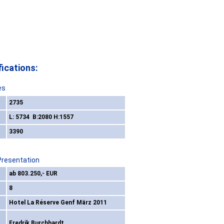
ications:
es
2735
L: 5734 B:2080 H:1557
3390
Presentation
ab 803.250,- EUR
8
Hotel La Réserve Genf März 2011
Fredrik Burchhardt