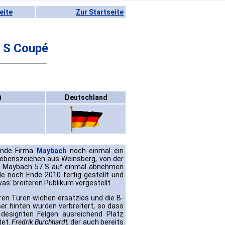
eite
Zur Startseite
 S Coupé
)
Deutschland
elnde Firma
Maybach
noch einmal ein
Lebenszeichen aus Weinsberg, von der
 60 Maybach 57 S auf einmal abnehmen
e noch Ende 2010 fertig gestellt und
s' breiteren Publikum vorgestellt.
eren Türen wichen ersatzlos und die B-
r hinten wurden verbreitert, so dass
 designten Felgen ausreichend Platz
tet.
Fredrik Burchhardt
, der auch bereits