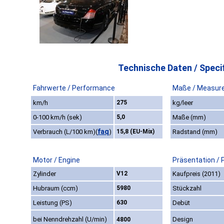
Technische Daten / Specif
Fahrwerte / Performance
Maße / Measur
km/h
275
kg/leer
0-100 km/h (sek)
5,0
Maße (mm)
faq
Verbrauch (L/100 km)
(
)
15,8 (EU-Mix)
Radstand (mm)
Motor / Engine
Präsentation / 
Zylinder
V12
Kaufpreis (2011)
Hubraum (ccm)
5980
Stückzahl
Leistung (PS)
630
Debüt
bei Nenndrehzahl (U/min)
Design
4800