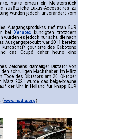
te, hatte erneut ein Meisterstück
ge zusätzliche Luxus-Accessoires zu
ttung wurden jedoch unverändert vom
 des Ausgangsprodukts rief man EUR
her bei
Xenatec
kündigten trotzdem
h wurden es jedoch nur acht, die nach
 Das Ausgangsprodukt war 2011 bereits
e Kundschaft goutierte das Gebotene
nd das Coupé daher heute eine
ines Zeichens damaliger Diktator von
n den schrulligen Machthaber: Im März
zum Tode des Diktators am 20. Oktober
Im März 2021 wurde das beige-braune
uf der Uhr in Holland für knapp EUR
e (
www.madle.org
).