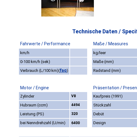
Technische Daten / Specif
Fahrwerte / Performance
Maße / Measures
km/h
kg/leer
0-100 km/h (sek)
Maße (mm)
faq
Verbrauch (L/100 km)
(
)
Radstand (mm)
Motor / Engine
Präsentation / Presen
Zylinder
V8
Kaufpreis (1991)
Hubraum (ccm)
4494
Stückzahl
Leistung (PS)
320
Debüt
bei Nenndrehzahl (U/min)
Design
6400