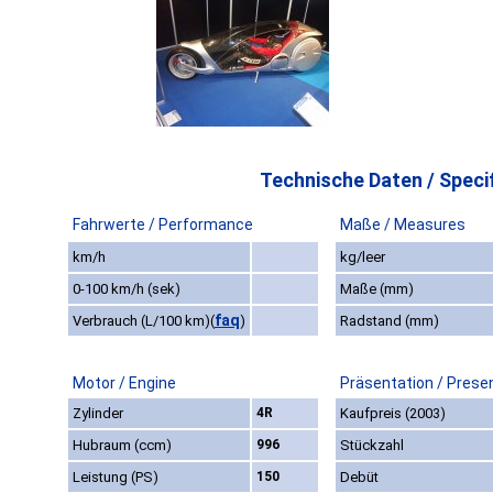
Technische Daten / Specif
Fahrwerte / Performance
Maße / Measures
km/h
kg/leer
0-100 km/h (sek)
Maße (mm)
faq
Verbrauch (L/100 km)
(
)
Radstand (mm)
Motor / Engine
Präsentation / Prese
Zylinder
4R
Kaufpreis (2003)
Hubraum (ccm)
996
Stückzahl
Leistung (PS)
150
Debüt