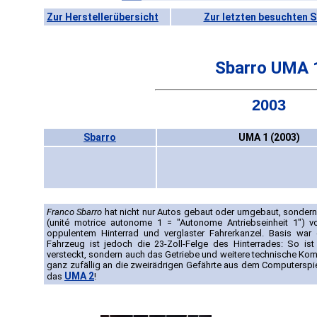
Zur Herstellerübersicht
Zur letzten besuchten S
Sbarro UMA 
2003
Sbarro
UMA 1 (2003)
Franco Sbarro
hat nicht nur Autos gebaut oder umgebaut, sondern
(unité motrice autonome 1 = "Autonome Antriebseinheit 1") 
oppulentem Hinterrad und verglaster Fahrerkanzel. Basis war
Fahrzeug ist jedoch die 23-Zoll-Felge des Hinterrades: So ist
versteckt, sondern auch das Getriebe und weitere technische Kom
ganz zufällig an die zweirädrigen Gefährte aus dem Computerspie
UMA 2
das
!