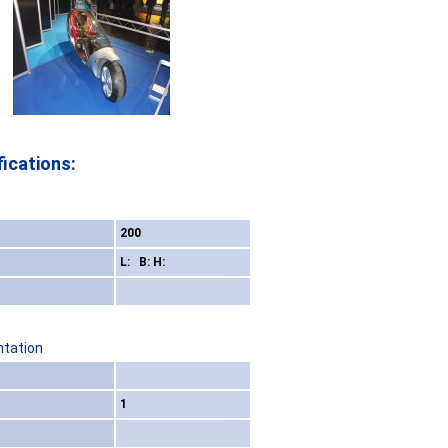
ications:
200
L: B: H:
ntation
1