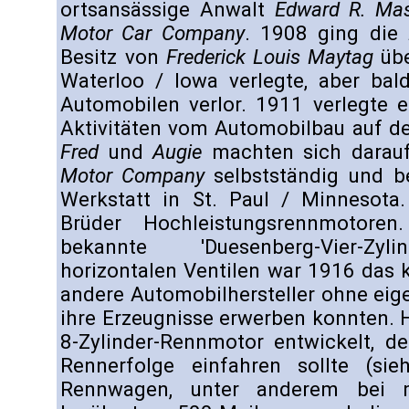
ortsansässige Anwalt
Edward R. Ma
Motor Car Company
. 1908 ging die
Besitz von
Frederick Louis Maytag
übe
Waterloo / Iowa verlegte, aber bald
Automobilen verlor. 1911 verlegte e
Aktivitäten vom Automobilbau auf 
Fred
und
Augie
machten sich darau
Motor Company
selbstständig und b
Werkstatt in St. Paul / Minnesota.
Brüder Hochleistungsrennmotoren
bekannte 'Duesenberg-Vier-Zyl
horizontalen Ventilen war 1916 das k
andere Automobilhersteller ohne eig
ihre Erzeugnisse erwerben konnten. 
8-Zylinder-Rennmotor entwickelt, d
Rennerfolge einfahren sollte (sie
Rennwagen, unter anderem bei m