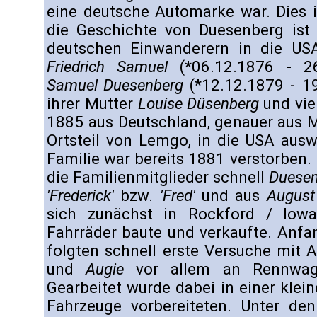
eine deutsche Automarke war. Dies is
die Geschichte von Duesenberg ist
deutschen Einwanderern in die US
Friedrich Samuel
(*06.12.1876 - 2
Samuel Duesenberg
(*12.12.1879 - 1
ihrer Mutter
Louise Düsenberg
und vie
1885 aus Deutschland, genauer aus M
Ortsteil von Lemgo, in die USA ausw
Familie war bereits 1881 verstorben.
die Familienmitglieder schnell
Duesen
'Frederick'
bzw.
'Fred'
und aus
August
sich zunächst in Rockford / Iow
Fahrräder baute und verkaufte. Anfa
folgten schnell erste Versuche mit 
und
Augie
vor allem an Rennwagen
Gearbeitet wurde dabei in einer klein
Fahrzeuge vorbereiteten. Unter d