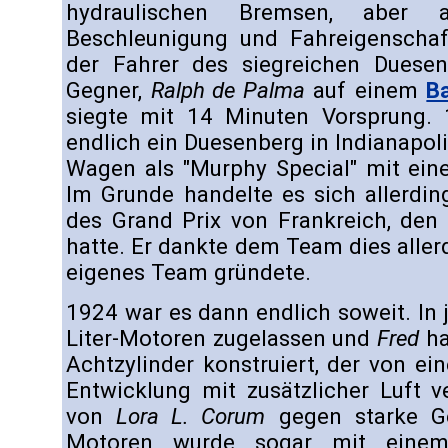
hydraulischen Bremsen, aber
Beschleunigung und Fahreigenscha
der Fahrer des siegreichen Duesen
Gegner,
Ralph de Palma
auf einem
Ba
siegte mit 14 Minuten Vorsprung.
endlich ein Duesenberg in Indianapolis
Wagen als "Murphy Special" mit ei
Im Grunde handelte es sich allerdi
des Grand Prix von Frankreich, de
hatte. Er dankte dem Team dies allerd
eigenes Team gründete.
1924 war es dann endlich soweit. In
Liter-Motoren zugelassen und
Fred
ha
Achtzylinder konstruiert, der von e
Entwicklung mit zusätzlicher Luft v
von
Lora L. Corum
gegen starke Ge
Motoren wurde sogar mit einem