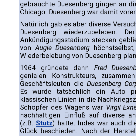
gebrauchte Duesenberg gingen an d
Chicago. Duesenberg war damit vorers
Natürlich gab es aber diverse Versuc
Duesenberg wiederzubeleben. Der
Ankündigungsstadium stecken gebl
von
Augie Duesenberg
höchstselbst,
Wiederbelebung von Duesenberg plan
1964 gründete dann
Fred Duesenb
genialen Konstrukteurs, zusamme
Geschäftsleuten die
Duesenberg Corp
Es wurde tatsächlich ein Auto pr
klassischen Linien in die Nachkriegsze
Schöpfer des Wagens war
Virgil Exn
nachhaltigen Einfluß auf diverse a
(z.B.
Stutz
) hatte. Indes war auch d
Glück beschieden. Nach der Herstel