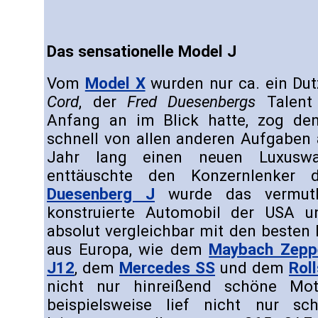
Das sensationelle Model J
Vom
Model X
wurden nur ca. ein Du
Cord
, der
Fred Duesenbergs
Talent 
Anfang an im Blick hatte, zog den
schnell von allen anderen Aufgaben 
Jahr lang einen neuen Luxusw
enttäuschte den Konzernlenker 
Duesenberg J
wurde das vermutli
konstruierte Automobil der USA u
absolut vergleichbar mit den besten
aus Europa, wie dem
Maybach Zeppe
J12
, dem
Mercedes SS
und dem
Rol
nicht nur hinreißend schöne M
beispielsweise lief nicht nur sc