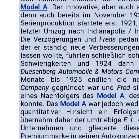
Model A
. Der innovative, aber auch
denn auch bereits im November 1920
Serienproduktion startete erst 1921
letzter Umzug nach Indianapolis / I
Die Verzögerungen und
Freds
pedant
der er ständig neue Verbesserungen 
lassen wollte, führten schließlich sch
Schwierigkeiten und 1924 dann 
Duesenberg Automobile & Motors Co
Monate bis 1925 endlich die 
Company
gegründet war und
Fred
si
eines Nachfolgers des
Model A
, d
konnte. Das
Model A
war jedoch weder
quantitativer Hinsicht ein Erfol
übernahm daher der umtriebige
E. L.
Unternehmen und gliederte diese
Premiummarke in seinen Autokonzern