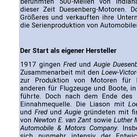
berühmten 500-Meilen von Indiana
dieser Zeit Duesenberg-Motoren. D
Größeres und verkauften ihre Unter
die Serienproduktion von Automobile
Der Start als eigener Hersteller
1917 gingen
Fred
und
Augie Duesen
Zusammenarbeit mit den
Loew-Victor
zur Produktion von Motoren für K
anderen für Flugzeuge und Boote, in
führte. Doch nach dem Ende des K
Einnahmequelle. Die Liason mit
Lo
und
Fred
und
Augie
gründeten mit fin
von
Newton E. van Zant
sowie
Luther 
Automobile & Motors Company
. Ins
sich nunmehr intensiv der Entw