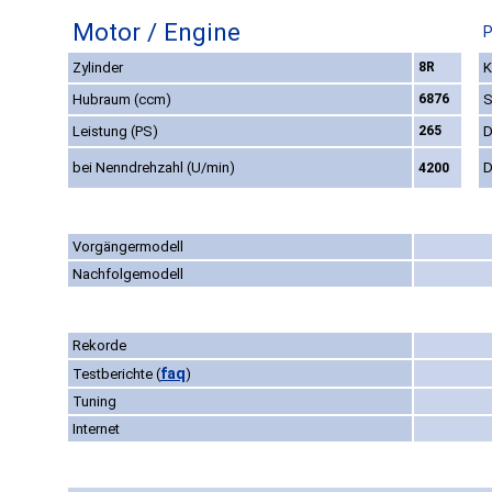
Motor / Engine
P
Zylinder
8R
K
Hubraum (ccm)
6876
S
Leistung (PS)
265
D
bei Nenndrehzahl (U/min)
D
4200
Vorgängermodell
Nachfolgemodell
Rekorde
faq
Testberichte
(
)
Tuning
Internet