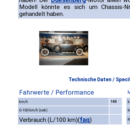
haben! Der
-Motor allein w
Modell könnte es sich um Chassis-Nr
gehandelt haben.
Technische Daten / Specif
Fahrwerte / Performance
M
km/h
165
k
0-100 km/h (sek)
M
faq
Verbrauch (L/100 km)
(
)
R