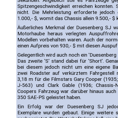
Sekunden. Angeblich soll es Fahrzeuge g
Spitzengeschwindigkeit erreichen konnten.
nicht. Die Mehrleistung erforderte jedoch
1.000,- $, womit das Chassis allein 9.500,- $ 
Äußerliches Merkmal der Duesenberg SJ wa
Motorhaube heraus verlegten Auspuffrohre
Modellen vorbehalten waren. Auch der nor
einen Aufpreis von 930,- $ mit diesen Auspuff
Gelegentlich wird auch noch ein 'Duesenberg S
Das zweite 'S' stand dabei für 'Short'. Ge
bei diesem jedoch nicht um eine eigene Ba
zwei Roadster auf verkürztem Fahrgestell
3,18 m für die Filmstars Gary Cooper (1935;
J-563) und Clark Gable (1936; Chassis-N
Coopers Fahrzeug war darüber hinaus auch 
350 SAE-PS geleistet haben.
Ein Erfolg war der Duesenberg SJ jedo
Exemplare wurden gebaut. Einige weitere