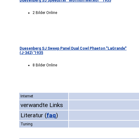
Duesenberg SJ Speedster "Mormon Meteor" '1935
2 Bilder Online
Duesenberg SJ Sweep Panel Dual Cowl Phaeton "LaGrande"
(J-342) '1935
8 Bilder Online
Internet
verwandte Links
Literatur
(
faq
)
Tuning