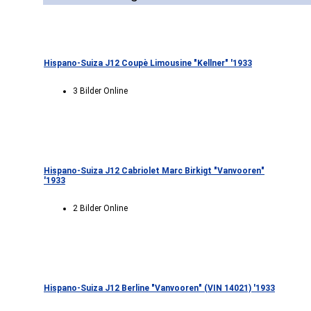
Hispano-Suiza J12 Coupè Limousine "Kellner" '1933
3 Bilder Online
Hispano-Suiza J12 Cabriolet Marc Birkigt "Vanvooren"
'1933
2 Bilder Online
Hispano-Suiza J12 Berline "Vanvooren" (VIN 14021) '1933