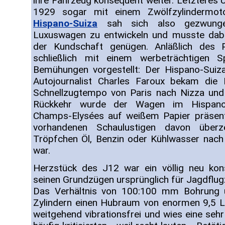
ihre Fahrzeug konsequent weiter. Letzteres 
1929 sogar mit einem Zwölfzylindermo
Hispano-Suiza
sah sich also gezwungen
Luxuswagen zu entwickeln und musste dab
der Kundschaft genügen. Anläßlich des 
schließlich mit einem werbeträchtigen 
Bemühungen vorgestellt: Der Hispano-Suiz
Autojournalist Charles Faroux bekam di
Schnellzugtempo von Paris nach Nizza und
Rückkehr wurde der Wagen im Hispano
Champs-Elysées auf weißem Papier präsentie
vorhandenen Schaulustigen davon überz
Tröpfchen Öl, Benzin oder Kühlwasser nach
war.
Herzstück des J12 war ein völlig neu kons
seinen Grundzügen ursprünglich für Jagdflug
Das Verhältnis von 100:100 mm Bohrung 
Zylindern einen Hubraum von enormen 9,5 Li
weitgehend vibrationsfrei und wies eine seh