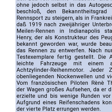
ohne jedoch selbst in das Autogesc
beschloß, den Bekanntheitsgra
Rennsport zu steigern, als in Frankr
daß 1919 nach zweijähriger Unterbr
Meilen-Rennen in Indianapolis stat
Henry, der als Konstrukteur des Pe
bekannt geworden war, wurde beau
das Rennen zu entwerfen. Nach nu
Testexemplare fertig gestellt. Die
leichte Fahrzeuge mit einem aus
Achtzylinder-Reihenmotor. Jeder 
obenliegenden Nockenwellen und vie
Vom französischen Piloten Rènè Tho
der Wagen großes Aufsehen, da er d
erzielte und bis wenige Runden vor
Aufgrund eines Reifenschadens konn
der vierte Platz errungen werden.