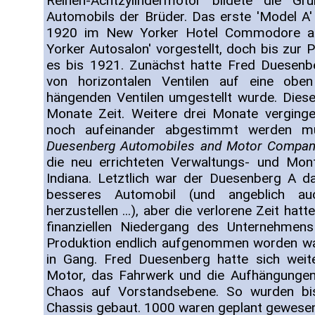
Reihen-Achtzylindermotor bildete die Gr
Automobils der Brüder. Das erste 'Model A
1920 im New Yorker Hotel Commodore a
Yorker Autosalon' vorgestellt, doch bis zur
es bis 1921. Zunächst hatte Fred Duesenb
von horizontalen Ventilen auf eine obe
hängenden Ventilen umgestellt wurde. Dies
Monate Zeit. Weitere drei Monate verging
noch aufeinander abgestimmt werden mu
Duesenberg Automobiles and Motor Compan
die neu errichteten Verwaltungs- und Mont
Indiana. Letztlich war der Duesenberg A d
besseres Automobil (und angeblich auc
herzustellen ...), aber die verlorene Zeit hat
finanziellen Niedergang des Unternehmen
Produktion endlich aufgenommen worden wa
in Gang. Fred Duesenberg hatte sich weit
Motor, das Fahrwerk und die Aufhängungen 
Chaos auf Vorstandsebene. So wurden b
Chassis gebaut. 1000 waren geplant gewesen