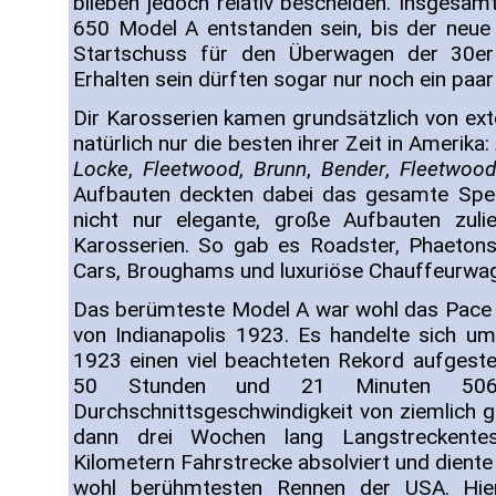
blieben jedoch relativ bescheiden. Insgesam
650 Model A entstanden sein, bis der neue
Startschuss für den Überwagen der 30e
Erhalten sein dürften sogar nur noch ein paa
Dir Karosserien kamen grundsätzlich von ext
natürlich nur die besten ihrer Zeit in Amerika:
Locke
,
Fleetwood
,
Brunn
,
Bender
,
Fleetwood
Aufbauten deckten dabei das gesamte Spek
nicht nur elegante, große Aufbauten zuli
Karosserien. So gab es Roadster, Phaeton
Cars, Broughams und luxuriöse Chauffeurwa
Das berümteste Model A war wohl das Pace
von Indianapolis 1923. Es handelte sich um
1923 einen viel beachteten Rekord aufgestel
50 Stunden und 21 Minuten 5068
Durchschnittsgeschwindigkeit von ziemlich 
dann drei Wochen lang Langstreckente
Kilometern Fahrstrecke absolviert und diente 
wohl berühmtesten Rennen der USA. Hie