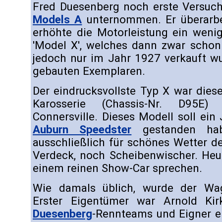
Fred Duesenberg noch erste Versuch
Models A
unternommen. Er überarbe
erhöhte die Motorleistung ein weni
'Model X', welches dann zwar schon 
jedoch nur im Jahr 1927 verkauft wu
gebauten Exemplaren.
Der eindrucksvollste Typ X war diese
Karosserie (Chassis-Nr. D95E)
Connersville. Dieses Modell soll ein 
Auburn Speedster
gestanden ha
ausschließlich für schönes Wetter d
Verdeck, noch Scheibenwischer. He
einem reinen Show-Car sprechen.
Wie damals üblich, wurde der Wag
Erster Eigentümer war Arnold Kir
Duesenberg
-Rennteams und Eigner ei