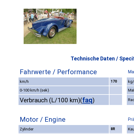
Technische Daten / Specif
Fahrwerte / Performance
Ma
km/h
170
kg/
0-100 km/h (sek)
Ma
faq
Verbrauch (L/100 km)
(
)
Ra
Motor / Engine
Pr
Zylinder
8R
Kau